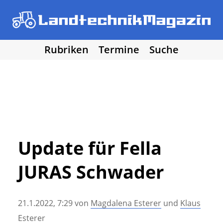
Rubriken
Termine
Suche
• Agritechnica 2025
• Traktoren
Los!
• Erntemaschinen
• Bodenbearbeitung
• Bestellung und Pflege
• Düngung und Pflanzenschutz
• Grünland und Futterernte
• Hof- und Stalltechnik
Update für Fella
• Forst, Garten und Kommune
JURAS Schwader
• NawaRo und erneuerbare Energie
• Sonstige Landtechnik
• Landtechnik allgemein
21.1.2022, 7:29
von
Magdalena Esterer
und
Klaus
• DLG Testberichte
• Vereine und Hobby
Esterer