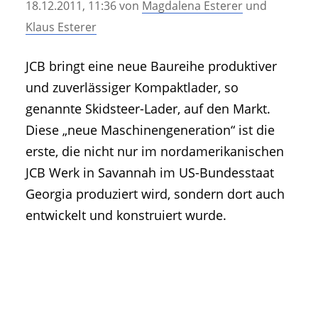
18.12.2011, 11:36
von
Magdalena Esterer
und
• Geschichte und Geschichten
Klaus Esterer
• Messen und Veranstaltungen
• Mitteilung der Redaktion
JCB bringt eine neue Baureihe produktiver
• Agritechnica Neuheiten Archiv
und zuverlässiger Kompaktlader, so
• Artikel nach Hersteller/Marke
genannte Skidsteer-Lader, auf den Markt.
Diese „neue Maschinengeneration“ ist die
erste, die nicht nur im nordamerikanischen
JCB Werk in Savannah im US-Bundesstaat
Georgia produziert wird, sondern dort auch
entwickelt und konstruiert wurde.