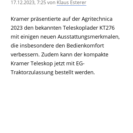
17.12.2023, 7:25
von
Klaus Esterer
• Geschichte und Geschichten
• Messen und Veranstaltungen
Kramer präsentierte auf der Agritechnica
• Mitteilung der Redaktion
2023 den bekannten Teleskoplader KT276
• Agritechnica Neuheiten Archiv
mit einigen neuen Ausstattungsmerkmalen,
• Artikel nach Hersteller/Marke
die insbesondere den Bedienkomfort
verbessern. Zudem kann der kompakte
Kramer Teleskop jetzt mit EG-
Traktorzulassung bestellt werden.