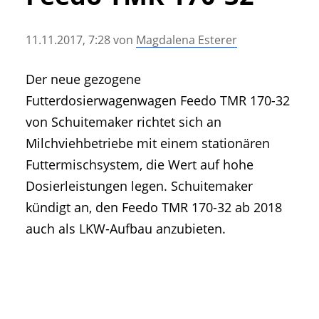
• Geschichte und Geschichten
• Messen und Veranstaltungen
11.11.2017, 7:28
von
Magdalena Esterer
• Mitteilung der Redaktion
• Agritechnica Neuheiten Archiv
Der neue gezogene
• Artikel nach Hersteller/Marke
Futterdosierwagenwagen Feedo TMR 170-32
von Schuitemaker richtet sich an
Milchviehbetriebe mit einem stationären
Futtermischsystem, die Wert auf hohe
Dosierleistungen legen. Schuitemaker
kündigt an, den Feedo TMR 170-32 ab 2018
auch als LKW-Aufbau anzubieten.