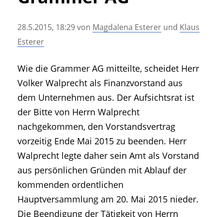
• Geschichte und Geschichten
• Messen und Veranstaltungen
28.5.2015, 18:29
von
Magdalena Esterer
und
Klaus
• Mitteilung der Redaktion
Esterer
• Agritechnica Neuheiten Archiv
• Artikel nach Hersteller/Marke
Wie die Grammer AG mitteilte, scheidet Herr
Volker Walprecht als Finanzvorstand aus
dem Unternehmen aus. Der Aufsichtsrat ist
der Bitte von Herrn Walprecht
nachgekommen, den Vorstandsvertrag
vorzeitig Ende Mai 2015 zu beenden. Herr
Walprecht legte daher sein Amt als Vorstand
aus persönlichen Gründen mit Ablauf der
kommenden ordentlichen
Hauptversammlung am 20. Mai 2015 nieder.
Die Beendigung der Tätigkeit von Herrn