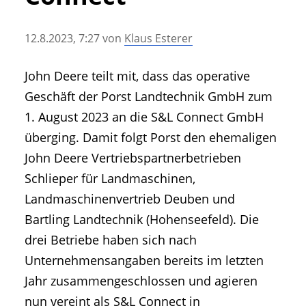
• Geschichte und Geschichten
• Messen und Veranstaltungen
12.8.2023, 7:27
von
Klaus Esterer
• Mitteilung der Redaktion
• Agritechnica Neuheiten Archiv
John Deere teilt mit, dass das operative
• Artikel nach Hersteller/Marke
Geschäft der Porst Landtechnik GmbH zum
1. August 2023 an die S&L Connect GmbH
überging. Damit folgt Porst den ehemaligen
John Deere Vertriebspartnerbetrieben
Schlieper für Landmaschinen,
Landmaschinenvertrieb Deuben und
Bartling Landtechnik (Hohenseefeld). Die
drei Betriebe haben sich nach
Unternehmensangaben bereits im letzten
Jahr zusammengeschlossen und agieren
nun vereint als S&L Connect in