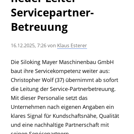
• Geschichte und Geschichten
Servicepartner-
• Messen und Veranstaltungen
• Mitteilung der Redaktion
Betreuung
• Agritechnica Neuheiten Archiv
• Artikel nach Hersteller/Marke
16.12.2025, 7:26
von
Klaus Esterer
Die Siloking Mayer Maschinenbau GmbH
baut ihre Servicekompetenz weiter aus:
Christopher Wolf (37) übernimmt ab sofort
die Leitung der Service-Partnerbetreuung.
Mit dieser Personalie setzt das
Unternehmen nach eigenen Angaben ein
klares Signal für Kundschaftsnähe, Qualität
und eine nachhaltige Partnerschaft mit
seinen Servicepartnern.