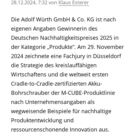
28.12.2024, 7:32
von
Klaus Esterer
• Geschichte und Geschichten
• Messen und Veranstaltungen
Die Adolf Würth GmbH & Co. KG ist nach
• Mitteilung der Redaktion
eigenen Angaben Gewinnerin des
• Agritechnica Neuheiten Archiv
Deutschen Nachhaltigkeitspreises 2025 in
• Artikel nach Hersteller/Marke
der Kategorie „Produkte“. Am 29. November
2024 zeichnete eine Fachjury in Düsseldorf
die Strategie des kreislauffähigen
Wirtschaftens und die weltweit ersten
Cradle-to-Cradle-zertifizierten Akku-
Bohrschrauber der M-CUBE-Produktlinie
nach Unternehmensangaben als
wegweisende Beispiele für nachhaltige
Produktentwicklung und
ressourcenschonende Innovation aus.