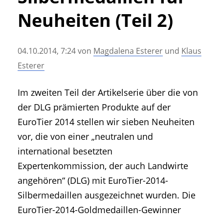
• Geschichte und Geschichten
Neuheiten (Teil 2)
• Messen und Veranstaltungen
• Mitteilung der Redaktion
04.10.2014, 7:24
von
Magdalena Esterer
und
Klaus
• Agritechnica Neuheiten Archiv
Esterer
• Artikel nach Hersteller/Marke
Im zweiten Teil der Artikelserie über die von
der DLG prämierten Produkte auf der
EuroTier 2014 stellen wir sieben Neuheiten
vor, die von einer „neutralen und
international besetzten
Expertenkommission, der auch Landwirte
angehören“ (DLG) mit EuroTier-2014-
Silbermedaillen ausgezeichnet wurden. Die
EuroTier-2014-Goldmedaillen-Gewinner