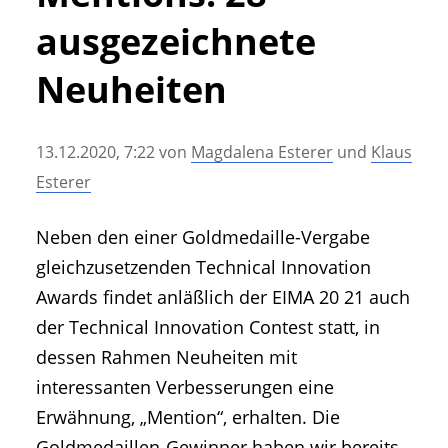
• Geschichte und Geschichten
ausgezeichnete
• Messen und Veranstaltungen
• Mitteilung der Redaktion
Neuheiten
• Agritechnica Neuheiten Archiv
• Artikel nach Hersteller/Marke
13.12.2020, 7:22
von
Magdalena Esterer
und
Klaus
Esterer
Neben den einer Goldmedaille-Vergabe
gleichzusetzenden Technical Innovation
Awards findet anläßlich der EIMA 20 21 auch
der Technical Innovation Contest statt, in
dessen Rahmen Neuheiten mit
interessanten Verbesserungen eine
Erwähnung, „Mention“, erhalten. Die
Goldmedaillen-Gewinner haben wir bereits