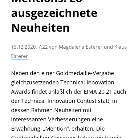
• Geschichte und Geschichten
ausgezeichnete
• Messen und Veranstaltungen
• Mitteilung der Redaktion
Neuheiten
• Agritechnica Neuheiten Archiv
• Artikel nach Hersteller/Marke
13.12.2020, 7:22
von
Magdalena Esterer
und
Klaus
Esterer
Neben den einer Goldmedaille-Vergabe
gleichzusetzenden Technical Innovation
Awards findet anläßlich der EIMA 20 21 auch
der Technical Innovation Contest statt, in
dessen Rahmen Neuheiten mit
interessanten Verbesserungen eine
Erwähnung, „Mention“, erhalten. Die
Goldmedaillen-Gewinner haben wir bereits