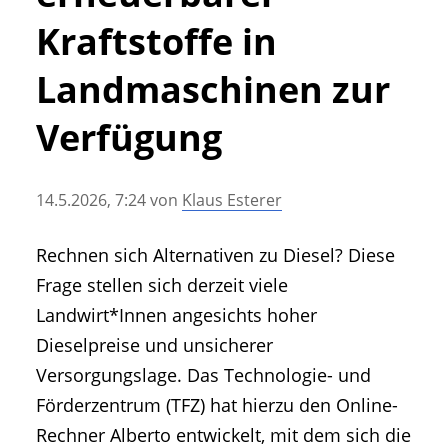
• Geschichte und Geschichten
Kraftstoffe in
• Messen und Veranstaltungen
• Mitteilung der Redaktion
Landmaschinen zur
• Agritechnica Neuheiten Archiv
Verfügung
• Artikel nach Hersteller/Marke
14.5.2026, 7:24
von
Klaus Esterer
Rechnen sich Alternativen zu Diesel? Diese
Frage stellen sich derzeit viele
Landwirt*Innen angesichts hoher
Dieselpreise und unsicherer
Versorgungslage. Das Technologie- und
Förderzentrum (TFZ) hat hierzu den Online-
Rechner Alberto entwickelt, mit dem sich die