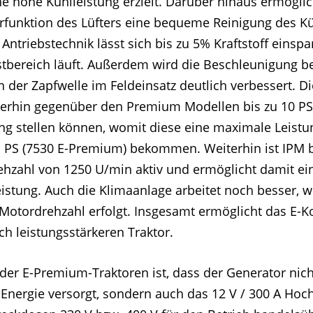
ine hohe Kühlleistung erzielt. Darüber hinaus ermögli
erfunktion des Lüfters eine bequeme Reinigung des Kü
Antriebstechnik lässt sich bis zu 5% Kraftstoff einsp
astbereich läuft. Außerdem wird die Beschleunigung b
n der Zapfwelle im Feldeinsatz deutlich verbessert. 
erhin gegenüber den Premium Modellen bis zu 10 PS 
ng stellen können, womit diese eine maximale Leistu
 PS (7530 E-Premium) bekommen. Weiterhin ist IPM 
ehzahl von 1250 U/min aktiv und ermöglicht damit e
istung. Auch die Klimaanlage arbeitet noch besser, we
Motordrehzahl erfolgt. Insgesamt ermöglicht das E-K
ch leistungsstärkeren Traktor.
 der E-Premium-Traktoren ist, dass der Generator nich
Energie versorgt, sondern auch das 12 V / 300 A Hoc