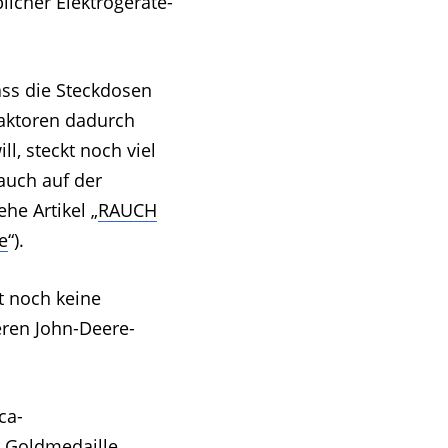
licher Elektrogeräte-
ss die Steckdosen
aktoren dadurch
l, steckt noch viel
auch auf der
he Artikel „
RAUCH
e
“).
t noch keine
eren John-Deere-
ca-
 Goldmedaille