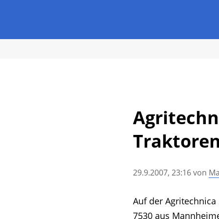
• Agritechnica 2025
• Traktoren
• Erntemas
• Grünland und Futterernte
• Hof- und Stall
• Sonstige Landtechnik
• Landtechnik allge
• Messen und Veranstaltungen
• Mitteilung
Agritechn
Traktoren
29.9.2007, 23:16
von
Ma
Auf der Agritechnic
7530 aus Mannheimer