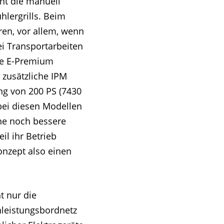
cht die manuell
hlergrills. Beim
aren, vor allem, wenn
ei Transportarbeiten
Die E-Premium
zusätzliche IPM
ng von 200 PS (7430
bei diesen Modellen
ine noch bessere
il ihr Betrieb
onzept also einen
t nur die
hleistungsbordnetz