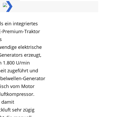
❯
 ein integriertes
 E-Premium-Traktor
s
endige elektrische
Generators erzeugt,
n 1.800 U/min
heit zugeführt und
urbelwellen-Generator
anisch vom Motor
kluftkompressor.
d damit
kluft sehr zügig