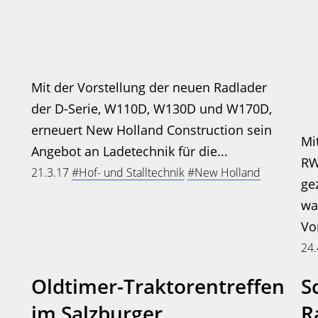
Mit der Vorstellung der neuen Radlader
der D-Serie, W110D, W130D und W170D,
erneuert New Holland Construction sein
Mi
Angebot an Ladetechnik für die...
RW
21.3.17
#Hof- und Stalltechnik
#New Holland
ge
wa
Vor
24
Oldtimer-Traktorentreffen
S
im Salzburger
R