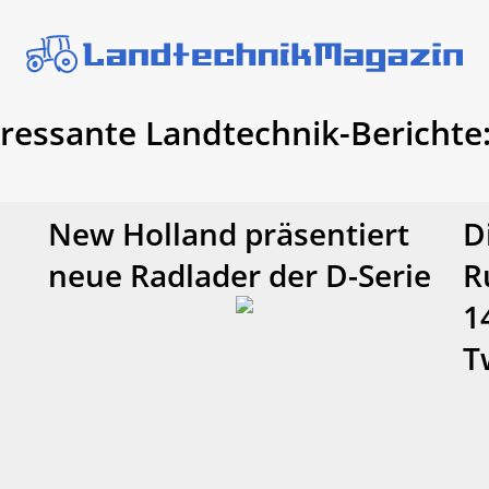
eressante Landtechnik-Berichte
New Holland präsentiert
D
neue Radlader der D-Serie
R
1
T