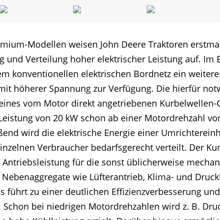
emium-Modellen weisen John Deere Traktoren erstmals
 und Verteilung hoher elektrischer Leistung auf. Im
dem konventionellen elektrischen Bordnetz ein weitere
it höherer Spannung zur Verfügung. Die hierfür notw
 eines vom Motor direkt angetriebenen Kurbelwellen-
Leistung von 20 kW schon ab einer Motordrehzahl vo
eßend wird die elektrische Energie einer Umrichterein
einzelnen Verbraucher bedarfsgerecht verteilt. Der K
che Antriebsleistung für die sonst üblicherweise mech
 Nebenaggregate wie Lüfterantrieb, Klima- und Druc
bs führt zu einer deutlichen Effizienzverbesserung un
. Schon bei niedrigen Motordrehzahlen wird z. B. Druc