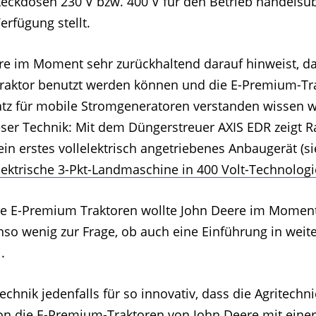
teckdosen 230 V bzw. 400 V für den Betrieb handelsüb
rfügung stellt.
e im Moment sehr zurückhaltend darauf hinweist, da
raktor benutzt werden können und die E-Premium-Tr
atz für mobile Stromgeneratoren verstanden wissen wil
eser Technik: Mit dem Düngerstreuer AXIS EDR zeigt R
ein erstes vollelektrisch angetriebenes Anbaugerät (sie
elektrische 3-Pkt-Landmaschine in 400 Volt-Technologi
die E-Premium Traktoren wollte John Deere im Momen
so wenig zur Frage, ob auch eine Einführung in weit
.
echnik jedenfalls für so innovativ, dass die Agritechni
 die E-Premium-Traktoren von John Deere mit einer