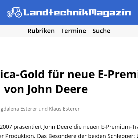
Rubriken
Termine
Suche
chinen
• Bodenbearbeitung
• Bestellung und
Los!
technik
• Forst, Garten und Kommune
• Nawa
mein
• DLG Testberichte
• Vereine und Hobby
 der Redaktion
• Agritechnica Neuheiten Arch
ica-Gold für neue E-Pre
 von John Deere
gdalena Esterer
und
Klaus Esterer
a 2007 präsentiert John Deere die neuen E-Premium-T
 Produktion. Das Besondere der beiden Schlepper: 