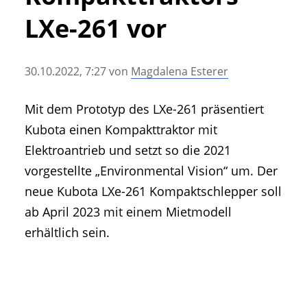
• Geschichte und Geschichten
LXe-261 vor
• Messen und Veranstaltungen
• Mitteilung der Redaktion
30.10.2022, 7:27
von
Magdalena Esterer
• Agritechnica Neuheiten Archiv
• Artikel nach Hersteller/Marke
Mit dem Prototyp des LXe-261 präsentiert
Kubota einen Kompakttraktor mit
Elektroantrieb und setzt so die 2021
vorgestellte „Environmental Vision“ um. Der
neue Kubota LXe-261 Kompaktschlepper soll
ab April 2023 mit einem Mietmodell
erhältlich sein.