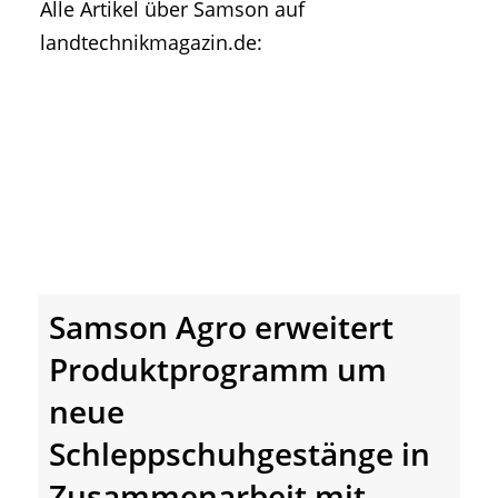
Alle Artikel über Samson auf
• Geschichte und Geschichten
landtechnikmagazin.de:
• Messen und Veranstaltungen
• Mitteilung der Redaktion
• Agritechnica Neuheiten Archiv
• Artikel nach Hersteller/Marke
Samson Agro erweitert
Produktprogramm um
neue
Schleppschuhgestänge in
Zusammenarbeit mit