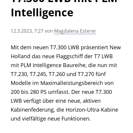
• Geschichte und Geschichten
Intelligence
• Messen und Veranstaltungen
• Mitteilung der Redaktion
12.3.2023, 7:27
von
Magdalena Esterer
• Agritechnica Neuheiten Archiv
• Artikel nach Hersteller/Marke
Mit dem neuen T7.300 LWB präsentiert New
Holland das neue Flaggschiff der T7 LWB
mit PLM Intelligence Baureihe, die nun mit
T7.230, T7.245, T7.260 und T7.270 fünf
Modelle im Maximalleistungsbereich von
200 bis 280 PS umfasst. Der neue T7.300
LWB verfügt über eine neue, aktiven
Kabinenfederung, die Horizon-Ultra-Kabine
und vielfältige neue Funktionen.