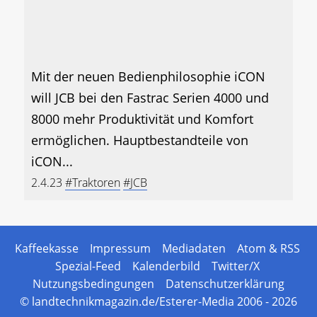
Mit der neuen Bedienphilosophie iCON
will JCB bei den Fastrac Serien 4000 und
8000 mehr Produktivität und Komfort
ermöglichen. Hauptbestandteile von
iCON...
2.4.23
#Traktoren
#JCB
Kaffeekasse
Impressum
Mediadaten
Atom & RSS
Spezial-Feed
Kalenderbild
Twitter/X
Nutzungsbedingungen
Datenschutzerklärung
© landtechnikmagazin.de/Esterer-Media 2006 - 2026