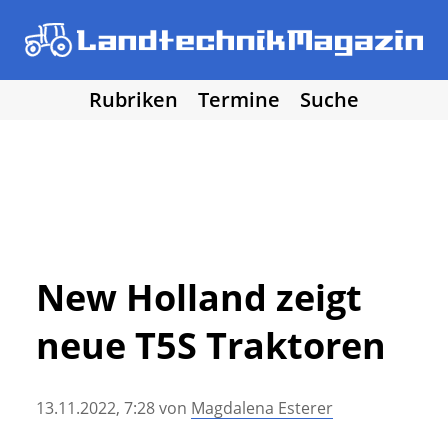
Rubriken
Termine
Suche
• Agritechnica 2025
• Traktoren
Los!
• Erntemaschinen
• Bodenbearbeitung
• Bestellung und Pflege
• Düngung und Pflanzenschutz
• Grünland und Futterernte
• Hof- und Stalltechnik
New Holland zeigt
• Forst, Garten und Kommune
neue T5S Traktoren
• NawaRo und erneuerbare Energie
• Sonstige Landtechnik
• Landtechnik allgemein
13.11.2022, 7:28
von
Magdalena Esterer
• DLG Testberichte
• Vereine und Hobby