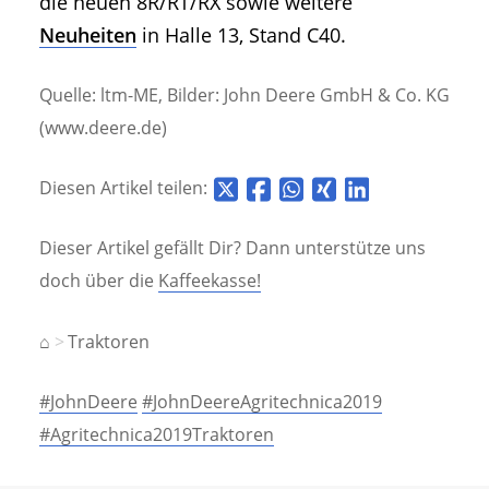
die neuen 8R/RT/RX sowie weitere
Neuheiten
in Halle 13, Stand C40.
Quelle: ltm-ME, Bilder: John Deere GmbH & Co. KG
(www.deere.de)
Diesen Artikel teilen:
Dieser Artikel gefällt Dir? Dann unterstütze uns
doch über die
Kaffeekasse!
⌂
Traktoren
#JohnDeere
#JohnDeereAgritechnica2019
#Agritechnica2019Traktoren