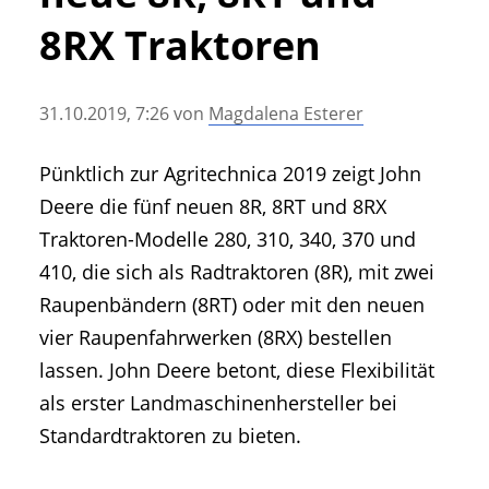
• Geschichte und Geschichten
8RX Traktoren
• Messen und Veranstaltungen
• Mitteilung der Redaktion
31.10.2019, 7:26
von
Magdalena Esterer
• Agritechnica Neuheiten Archiv
• Artikel nach Hersteller/Marke
Pünktlich zur Agritechnica 2019 zeigt John
Deere die fünf neuen 8R, 8RT und 8RX
Traktoren-Modelle 280, 310, 340, 370 und
410, die sich als Radtraktoren (8R), mit zwei
Raupenbändern (8RT) oder mit den neuen
vier Raupenfahrwerken (8RX) bestellen
lassen. John Deere betont, diese Flexibilität
als erster Landmaschinenhersteller bei
Standardtraktoren zu bieten.