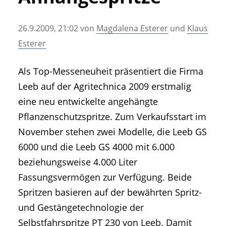
• Geschichte und Geschichten
• Messen und Veranstaltungen
26.9.2009, 21:02
von
Magdalena Esterer
und
Klaus
• Mitteilung der Redaktion
Esterer
• Agritechnica Neuheiten Archiv
• Artikel nach Hersteller/Marke
Als Top-Messeneuheit präsentiert die Firma
Leeb auf der Agritechnica 2009 erstmalig
eine neu entwickelte angehängte
Pflanzenschutzspritze. Zum Verkaufsstart im
November stehen zwei Modelle, die Leeb GS
6000 und die Leeb GS 4000 mit 6.000
beziehungsweise 4.000 Liter
Fassungsvermögen zur Verfügung. Beide
Spritzen basieren auf der bewährten Spritz-
und Gestängetechnologie der
Selbstfahrspritze PT 230 von Leeb. Damit