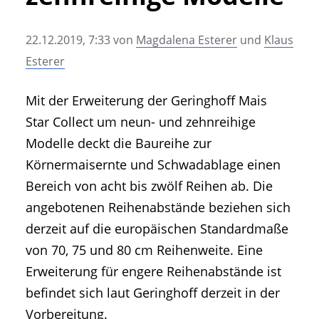
• Geschichte und Geschichten
• Messen und Veranstaltungen
22.12.2019, 7:33
von
Magdalena Esterer
und
Klaus
• Mitteilung der Redaktion
Esterer
• Agritechnica Neuheiten Archiv
• Artikel nach Hersteller/Marke
Mit der Erweiterung der Geringhoff Mais
Star Collect um neun- und zehnreihige
Modelle deckt die Baureihe zur
Körnermaisernte und Schwadablage einen
Bereich von acht bis zwölf Reihen ab. Die
angebotenen Reihenabstände beziehen sich
derzeit auf die europäischen Standardmaße
von 70, 75 und 80 cm Reihenweite. Eine
Erweiterung für engere Reihenabstände ist
befindet sich laut Geringhoff derzeit in der
Vorbereitung.