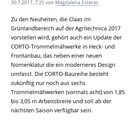
30.7.2017, 7:25
von
Magdalena Esterer
• Geschichte und Geschichten
• Messen und Veranstaltungen
Zu den Neuheiten, die Claas im
• Mitteilung der Redaktion
Grünlandbereich auf der Agritechnica 2017
• Agritechnica Neuheiten Archiv
vorstellen wird, gehört auch ein Update der
• Artikel nach Hersteller/Marke
CORTO-Trommelmähwerke in Heck- und
Frontanbau, das neben einer neuen
Nomenklatur die ein moderneres Design
umfasst. Die CORTO-Baureihe besteht
zukünftig nur noch aus sechs
Trommelmähwerken (vormals acht) von 1,85
bis 3,05 m Arbeitsbreite und soll ab der
nächsten Saison verfügbar sein.