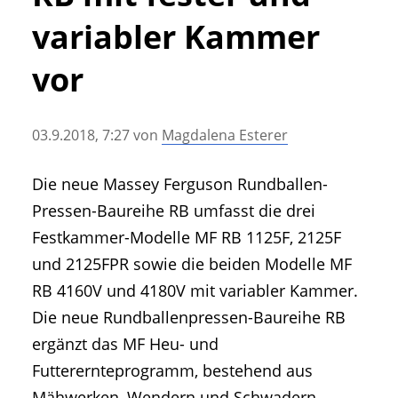
• Geschichte und Geschichten
variabler Kammer
• Messen und Veranstaltungen
• Mitteilung der Redaktion
vor
• Agritechnica Neuheiten Archiv
• Artikel nach Hersteller/Marke
03.9.2018, 7:27
von
Magdalena Esterer
Die neue Massey Ferguson Rundballen-
Pressen-Baureihe RB umfasst die drei
Festkammer-Modelle MF RB 1125F, 2125F
und 2125FPR sowie die beiden Modelle MF
RB 4160V und 4180V mit variabler Kammer.
Die neue Rundballenpressen-Baureihe RB
ergänzt das MF Heu- und
Futterernteprogramm, bestehend aus
Mähwerken, Wendern und Schwadern.