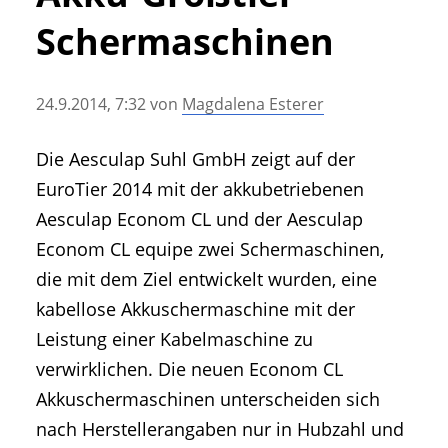
• Geschichte und Geschichten
Schermaschinen
• Messen und Veranstaltungen
• Mitteilung der Redaktion
24.9.2014, 7:32
von
Magdalena Esterer
• Agritechnica Neuheiten Archiv
• Artikel nach Hersteller/Marke
Die Aesculap Suhl GmbH zeigt auf der
EuroTier 2014 mit der akkubetriebenen
Aesculap Econom CL und der Aesculap
Econom CL equipe zwei Schermaschinen,
die mit dem Ziel entwickelt wurden, eine
kabellose Akkuschermaschine mit der
Leistung einer Kabelmaschine zu
verwirklichen. Die neuen Econom CL
Akkuschermaschinen unterscheiden sich
nach Herstellerangaben nur in Hubzahl und