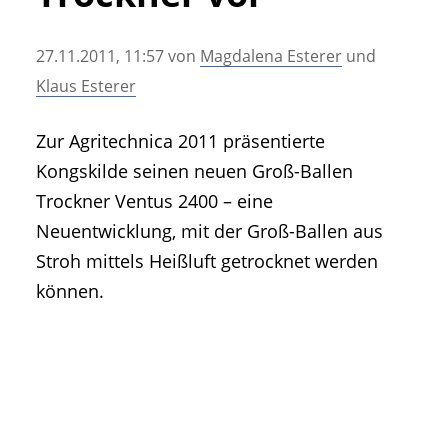
• Geschichte und Geschichten
• Messen und Veranstaltungen
27.11.2011, 11:57
von
Magdalena Esterer
und
• Mitteilung der Redaktion
Klaus Esterer
• Agritechnica Neuheiten Archiv
• Artikel nach Hersteller/Marke
Zur Agritechnica 2011 präsentierte
Kongskilde seinen neuen Groß-Ballen
Trockner Ventus 2400 – eine
Neuentwicklung, mit der Groß-Ballen aus
Stroh mittels Heißluft getrocknet werden
können.