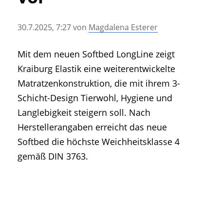
• Geschichte und Geschichten
• Messen und Veranstaltungen
30.7.2025, 7:27
von
Magdalena Esterer
• Mitteilung der Redaktion
• Agritechnica Neuheiten Archiv
Mit dem neuen Softbed LongLine zeigt
• Artikel nach Hersteller/Marke
Kraiburg Elastik eine weiterentwickelte
Matratzenkonstruktion, die mit ihrem 3-
Schicht-Design Tierwohl, Hygiene und
Langlebigkeit steigern soll. Nach
Herstellerangaben erreicht das neue
Softbed die höchste Weichheitsklasse 4
gemäß DIN 3763.