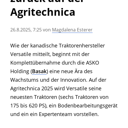
• Geschichte und Geschichten
Agritechnica
• Messen und Veranstaltungen
• Mitteilung der Redaktion
26.8.2025, 7:25
von
Magdalena Esterer
• Agritechnica Neuheiten Archiv
• Artikel nach Hersteller/Marke
Wie der kanadische Traktorenhersteller
Versatile mitteilt, beginnt mit der
Komplettübernahme durch die ASKO
Holding (
Basak
) eine neue Ära des
Wachstums und der Innovation. Auf der
Agritechnica 2025 wird Versatile seine
neuesten Traktoren (sechs Traktoren von
175 bis 620 PS), ein Bodenbearbeitungsgerät
und ein ein Expertenteam vorstellen.