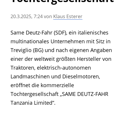
• Geschichte und Geschichten
• Messen und Veranstaltungen
20.3.2025, 7:24
von
Klaus Esterer
• Mitteilung der Redaktion
• Agritechnica Neuheiten Archiv
Same Deutz-Fahr (SDF), ein italienisches
• Artikel nach Hersteller/Marke
multinationales Unternehmen mit Sitz in
Treviglio (BG) und nach eigenen Angaben
einer der weltweit größten Hersteller von
Traktoren, elektrisch-autonomen
Landmaschinen und Dieselmotoren,
eröffnet die kommerzielle
Tochtergesellschaft „SAME DEUTZ-FAHR
Tanzania Limited“.