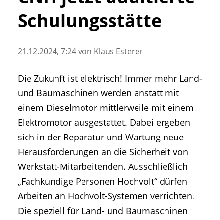
• Geschichte und Geschichten
Schulungsstätte
• Messen und Veranstaltungen
• Mitteilung der Redaktion
21.12.2024, 7:24
von
Klaus Esterer
• Agritechnica Neuheiten Archiv
• Artikel nach Hersteller/Marke
Die Zukunft ist elektrisch! Immer mehr Land-
und Baumaschinen werden anstatt mit
einem Dieselmotor mittlerweile mit einem
Elektromotor ausgestattet. Dabei ergeben
sich in der Reparatur und Wartung neue
Herausforderungen an die Sicherheit von
Werkstatt-Mitarbeitenden. Ausschließlich
„Fachkundige Personen Hochvolt“ dürfen
Arbeiten an Hochvolt-Systemen verrichten.
Die speziell für Land- und Baumaschinen