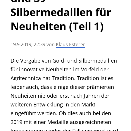
• Geschichte und Geschichten
Silbermedaillen für
• Messen und Veranstaltungen
• Mitteilung der Redaktion
Neuheiten (Teil 1)
• Agritechnica Neuheiten Archiv
• Artikel nach Hersteller/Marke
19.9.2019, 22:39
von
Klaus Esterer
Die Vergabe von Gold- und Silbermedaillen
für innovative Neuheiten im Vorfeld der
Agritechnica hat Tradition. Tradition ist es
leider auch, dass einige dieser prämierten
Neuheiten nie oder erst nach Jahren der
weiteren Entwicklung in den Markt
eingeführt werden. Ob dies auch bei den
2019 mit einer Medaille ausgezeichneten
Innovationen wieder der Fall sein wird, wird