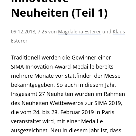
• Geschichte und Geschichten
Neuheiten (Teil 1)
• Messen und Veranstaltungen
• Mitteilung der Redaktion
09.12.2018, 7:25
von
Magdalena Esterer
und
Klaus
• Agritechnica Neuheiten Archiv
Esterer
• Artikel nach Hersteller/Marke
Traditionell werden die Gewinner einer
SIMA-Innovation-Award-Medaille bereits
mehrere Monate vor stattfinden der Messe
bekanntgegeben. So auch in diesem Jahr.
Insgesamt 27 Neuheiten wurden im Rahmen
des Neuheiten Wettbewerbs zur SIMA 2019,
die vom 24. bis 28. Februar 2019 in Paris
veranstaltet wird, mit einer Medaille
ausgezeichnet. Neu in diesem Jahr ist, dass