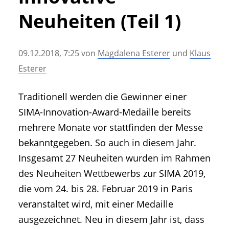
• Geschichte und Geschichten
Neuheiten (Teil 1)
• Messen und Veranstaltungen
• Mitteilung der Redaktion
09.12.2018, 7:25
von
Magdalena Esterer
und
Klaus
• Agritechnica Neuheiten Archiv
Esterer
• Artikel nach Hersteller/Marke
Traditionell werden die Gewinner einer
SIMA-Innovation-Award-Medaille bereits
mehrere Monate vor stattfinden der Messe
bekanntgegeben. So auch in diesem Jahr.
Insgesamt 27 Neuheiten wurden im Rahmen
des Neuheiten Wettbewerbs zur SIMA 2019,
die vom 24. bis 28. Februar 2019 in Paris
veranstaltet wird, mit einer Medaille
ausgezeichnet. Neu in diesem Jahr ist, dass