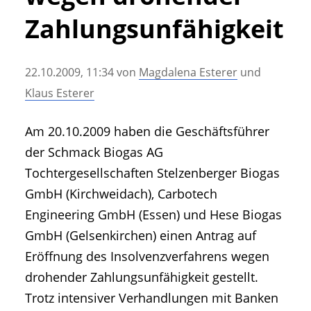
• Geschichte und Geschichten
Zahlungsunfähigkeit
• Messen und Veranstaltungen
• Mitteilung der Redaktion
22.10.2009, 11:34
von
Magdalena Esterer
und
• Agritechnica Neuheiten Archiv
Klaus Esterer
• Artikel nach Hersteller/Marke
Am 20.10.2009 haben die Geschäftsführer
der Schmack Biogas AG
Tochtergesellschaften Stelzenberger Biogas
GmbH (Kirchweidach), Carbotech
Engineering GmbH (Essen) und Hese Biogas
GmbH (Gelsenkirchen) einen Antrag auf
Eröffnung des Insolvenzverfahrens wegen
drohender Zahlungsunfähigkeit gestellt.
Trotz intensiver Verhandlungen mit Banken