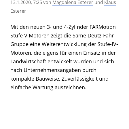
13.1.2020, 7:25
von
Magdalena Esterer
und
Klaus
• Geschichte und Geschichten
Esterer
• Messen und Veranstaltungen
• Mitteilung der Redaktion
Mit den neuen 3- und 4-Zylinder FARMotion
• Agritechnica Neuheiten Archiv
Stufe V Motoren zeigt die Same Deutz-Fahr
• Artikel nach Hersteller/Marke
Gruppe eine Weiterentwicklung der Stufe-IV-
Motoren, die eigens für einen Einsatz in der
Landwirtschaft entwickelt wurden und sich
nach Unternehmensangaben durch
kompakte Bauweise, Zuverlässigkeit und
einfache Wartung auszeichnen.