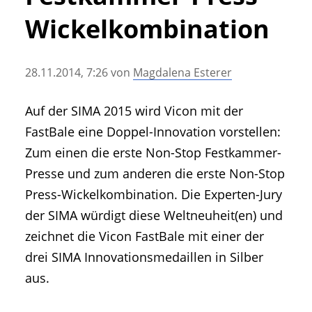
• Geschichte und Geschichten
Wickelkombination
• Messen und Veranstaltungen
• Mitteilung der Redaktion
28.11.2014, 7:26
von
Magdalena Esterer
• Agritechnica Neuheiten Archiv
• Artikel nach Hersteller/Marke
Auf der SIMA 2015 wird Vicon mit der
FastBale eine Doppel-Innovation vorstellen:
Zum einen die erste Non-Stop Festkammer-
Presse und zum anderen die erste Non-Stop
Press-Wickelkombination. Die Experten-Jury
der SIMA würdigt diese Weltneuheit(en) und
zeichnet die Vicon FastBale mit einer der
drei SIMA Innovationsmedaillen in Silber
aus.