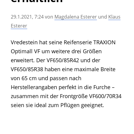
• Geschichte und Geschichten
• Messen und Veranstaltungen
29.1.2021, 7:24
von
Magdalena Esterer
und
Klaus
• Mitteilung der Redaktion
Esterer
• Agritechnica Neuheiten Archiv
• Artikel nach Hersteller/Marke
Vredestein hat seine Reifenserie TRAXION
Optimall VF um weitere drei Größen
erweitert. Der VF650/85R42 und der
VF650/85R38 haben eine maximale Breite
von 65 cm und passen nach
Herstellerangaben perfekt in die Furche –
zusammen mit der Frontgröße VF600/70R34
seien sie ideal zum Pflügen geeignet.