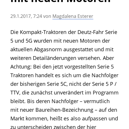
• Geschichte und Geschichten
• Messen und Veranstaltungen
29.1.2017, 7:24
von
Magdalena Esterer
• Mitteilung der Redaktion
• Agritechnica Neuheiten Archiv
Die Kompakt-Traktoren der Deutz-Fahr Serie
• Artikel nach Hersteller/Marke
5 und 5G wurden mit neuen Motoren der
aktuellen Abgasnorm ausgestattet und mit
weiteren Detailänderungen versehen. Aber
Achtung: Bei den jetzt vorgestellten Serie 5
Traktoren handelt es sich um die Nachfolger
der bisherigen Serie 5C, nicht der Serie 5 P /
TTV, die zunächst unverändert im Programm
bleibt. Bis deren Nachfolger – vermutlich
mit neuer Baureihen-Bezeichnung – auf den
Markt kommen, heißt es also aufpassen und
zu unterscheiden zwischen der hier