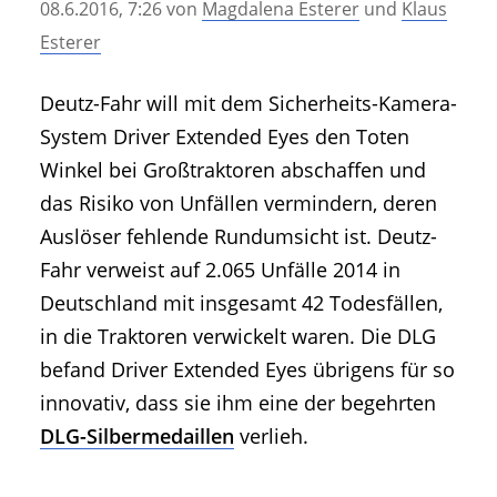
08.6.2016, 7:26
von
Magdalena Esterer
und
Klaus
• Geschichte und Geschichten
Esterer
• Messen und Veranstaltungen
• Mitteilung der Redaktion
Deutz-Fahr will mit dem Sicherheits-Kamera-
• Agritechnica Neuheiten Archiv
System Driver Extended Eyes den Toten
• Artikel nach Hersteller/Marke
Winkel bei Großtraktoren abschaffen und
das Risiko von Unfällen vermindern, deren
Auslöser fehlende Rundumsicht ist. Deutz-
Fahr verweist auf 2.065 Unfälle 2014 in
Deutschland mit insgesamt 42 Todesfällen,
in die Traktoren verwickelt waren. Die DLG
befand Driver Extended Eyes übrigens für so
innovativ, dass sie ihm eine der begehrten
DLG-Silbermedaillen
verlieh.