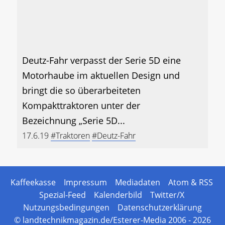
Deutz-Fahr verpasst der Serie 5D eine
Motorhaube im aktuellen Design und
bringt die so überarbeiteten
Kompakttraktoren unter der
Bezeichnung „Serie 5D...
17.6.19
#Traktoren
#Deutz-Fahr
Kaffeekasse
Impressum
Mediadaten
Atom & RSS
Spezial-Feed
Kalenderbild
Twitter/X
Nutzungsbedingungen
Datenschutzerklärung
© landtechnikmagazin.de/Esterer-Media 2006 - 2026