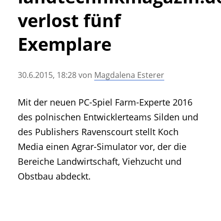
• Geschichte und Geschichten
verlost fünf
• Messen und Veranstaltungen
• Mitteilung der Redaktion
Exemplare
• Agritechnica Neuheiten Archiv
• Artikel nach Hersteller/Marke
30.6.2015, 18:28
von
Magdalena Esterer
Mit der neuen PC-Spiel Farm-Experte 2016
des polnischen Entwicklerteams Silden und
des Publishers Ravenscourt stellt Koch
Media einen Agrar-Simulator vor, der die
Bereiche Landwirtschaft, Viehzucht und
Obstbau abdeckt.