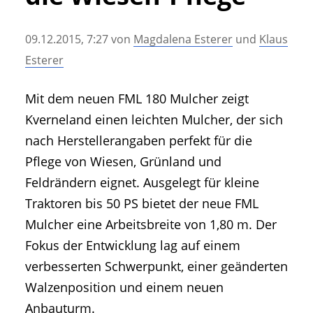
• Geschichte und Geschichten
• Messen und Veranstaltungen
09.12.2015, 7:27
von
Magdalena Esterer
und
Klaus
• Mitteilung der Redaktion
Esterer
• Agritechnica Neuheiten Archiv
• Artikel nach Hersteller/Marke
Mit dem neuen FML 180 Mulcher zeigt
Kverneland einen leichten Mulcher, der sich
nach Herstellerangaben perfekt für die
Pflege von Wiesen, Grünland und
Feldrändern eignet. Ausgelegt für kleine
Traktoren bis 50 PS bietet der neue FML
Mulcher eine Arbeitsbreite von 1,80 m. Der
Fokus der Entwicklung lag auf einem
verbesserten Schwerpunkt, einer geänderten
Walzenposition und einem neuen
Anbauturm.