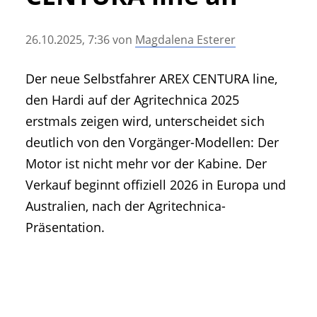
• Geschichte und Geschichten
• Messen und Veranstaltungen
26.10.2025, 7:36
von
Magdalena Esterer
• Mitteilung der Redaktion
• Agritechnica Neuheiten Archiv
Der neue Selbstfahrer AREX CENTURA line,
• Artikel nach Hersteller/Marke
den Hardi auf der Agritechnica 2025
erstmals zeigen wird, unterscheidet sich
deutlich von den Vorgänger-Modellen: Der
Motor ist nicht mehr vor der Kabine. Der
Verkauf beginnt offiziell 2026 in Europa und
Australien, nach der Agritechnica-
Präsentation.