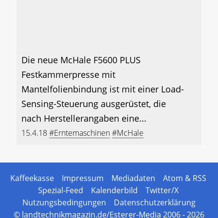
Die neue McHale F5600 PLUS
Festkammerpresse mit
Mantelfolienbindung ist mit einer Load-
Sensing-Steuerung ausgerüstet, die
nach Herstellerangaben eine...
15.4.18
#Erntemaschinen
#McHale
Kaffeekasse
Impressum
Mediadaten
Atom & RSS
Spezial-Feed
Kalenderbild
Twitter/X
Nutzungsbedingungen
Datenschutzerklärung
© landtechnikmagazin.de/Esterer-Media 2006 - 2026