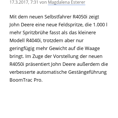
17.3.2017, 7:31
von
Magdalena Esterer
• Geschichte und Geschichten
• Messen und Veranstaltungen
Mit dem neuen Selbstfahrer R4050i zeigt
• Mitteilung der Redaktion
John Deere eine neue Feldspritze, die 1.000 l
• Agritechnica Neuheiten Archiv
mehr Spritzbrühe fasst als das kleinere
• Artikel nach Hersteller/Marke
Modell R4040i, trotzdem aber nur
geringfügig mehr Gewicht auf die Waage
bringt. Im Zuge der Vorstellung der neuen
R4050i präsentiert John Deere außerdem die
verbesserte automatische Gestängeführung
BoomTrac Pro.