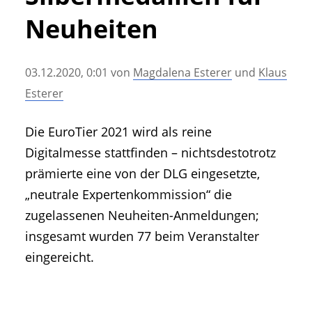
• Geschichte und Geschichten
Neuheiten
• Messen und Veranstaltungen
• Mitteilung der Redaktion
03.12.2020, 0:01
von
Magdalena Esterer
und
Klaus
• Agritechnica Neuheiten Archiv
Esterer
• Artikel nach Hersteller/Marke
Die EuroTier 2021 wird als reine
Digitalmesse stattfinden – nichtsdestotrotz
prämierte eine von der DLG eingesetzte,
„neutrale Expertenkommission“ die
zugelassenen Neuheiten-Anmeldungen;
insgesamt wurden 77 beim Veranstalter
eingereicht.