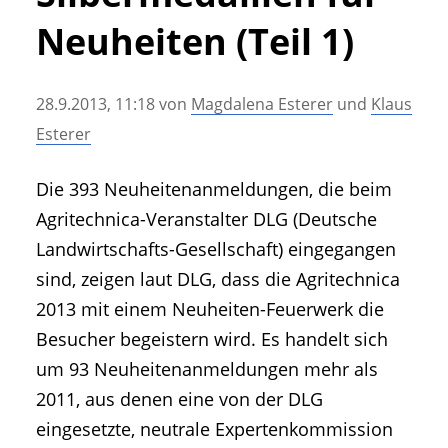
• Geschichte und Geschichten
Neuheiten (Teil 1)
• Messen und Veranstaltungen
• Mitteilung der Redaktion
28.9.2013, 11:18
von
Magdalena Esterer
und
Klaus
• Agritechnica Neuheiten Archiv
Esterer
• Artikel nach Hersteller/Marke
Die 393 Neuheitenanmeldungen, die beim
Agritechnica-Veranstalter DLG (Deutsche
Landwirtschafts-Gesellschaft) eingegangen
sind, zeigen laut DLG, dass die Agritechnica
2013 mit einem Neuheiten-Feuerwerk die
Besucher begeistern wird. Es handelt sich
um 93 Neuheitenanmeldungen mehr als
2011, aus denen eine von der DLG
eingesetzte, neutrale Expertenkommission