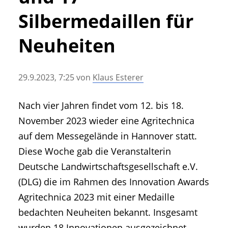
• Geschichte und Geschichten
Silbermedaillen für
• Messen und Veranstaltungen
• Mitteilung der Redaktion
Neuheiten
• Agritechnica Neuheiten Archiv
• Artikel nach Hersteller/Marke
29.9.2023, 7:25
von
Klaus Esterer
Nach vier Jahren findet vom 12. bis 18.
November 2023 wieder eine Agritechnica
auf dem Messegelände in Hannover statt.
Diese Woche gab die Veranstalterin
Deutsche Landwirtschaftsgesellschaft e.V.
(DLG) die im Rahmen des Innovation Awards
Agritechnica 2023 mit einer Medaille
bedachten Neuheiten bekannt. Insgesamt
wurden 18 Innovationen ausgezeichnet,