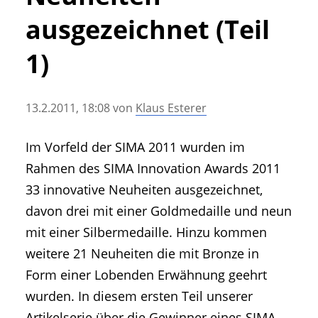
• Geschichte und Geschichten
ausgezeichnet (Teil
• Messen und Veranstaltungen
• Mitteilung der Redaktion
1)
• Agritechnica Neuheiten Archiv
• Artikel nach Hersteller/Marke
13.2.2011, 18:08
von
Klaus Esterer
Im Vorfeld der SIMA 2011 wurden im
Rahmen des SIMA Innovation Awards 2011
33 innovative Neuheiten ausgezeichnet,
davon drei mit einer Goldmedaille und neun
mit einer Silbermedaille. Hinzu kommen
weitere 21 Neuheiten die mit Bronze in
Form einer Lobenden Erwähnung geehrt
wurden. In diesem ersten Teil unserer
Artikelserie über die Gewinner eines SIMA