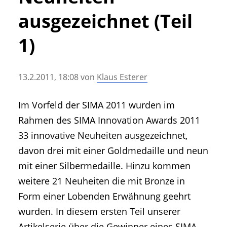
• Geschichte und Geschichten
ausgezeichnet (Teil
• Messen und Veranstaltungen
• Mitteilung der Redaktion
1)
• Agritechnica Neuheiten Archiv
• Artikel nach Hersteller/Marke
13.2.2011, 18:08
von
Klaus Esterer
Im Vorfeld der SIMA 2011 wurden im
Rahmen des SIMA Innovation Awards 2011
33 innovative Neuheiten ausgezeichnet,
davon drei mit einer Goldmedaille und neun
mit einer Silbermedaille. Hinzu kommen
weitere 21 Neuheiten die mit Bronze in
Form einer Lobenden Erwähnung geehrt
wurden. In diesem ersten Teil unserer
Artikelserie über die Gewinner eines SIMA