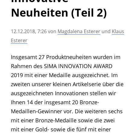
• Geschichte und Geschichten
Neuheiten (Teil 2)
• Messen und Veranstaltungen
• Mitteilung der Redaktion
12.12.2018, 7:26
von
Magdalena Esterer
und
Klaus
• Agritechnica Neuheiten Archiv
Esterer
• Artikel nach Hersteller/Marke
Insgesamt 27 Produktneuheiten wurden im
Rahmen des SIMA INNOVATION AWARD
2019 mit einer Medaille ausgezeichnet. Im
zweiten unserer kleinen Artikelserie über die
ausgezeichneten Innovationen stellen wir
Ihnen 14 der insgesamt 20 Bronze-
Medaillen-Gewinner vor. Die weiteren sechs
mit einer Bronze-Medaille sowie die zwei
mit einer Gold- sowie die fünf mit einer