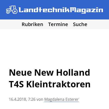
Rubriken
Termine
Suche
• Agritechnica 2025
• Traktoren
Los!
• Erntemaschinen
• Bodenbearbeitung
• Bestellung und Pflege
• Düngung und Pflanzenschutz
• Grünland und Futterernte
• Hof- und Stalltechnik
Neue New Holland
• Forst, Garten und Kommune
T4S Kleintraktoren
• NawaRo und erneuerbare Energie
• Sonstige Landtechnik
• Landtechnik allgemein
16.4.2018, 7:26
von
Magdalena Esterer
• DLG Testberichte
• Vereine und Hobby