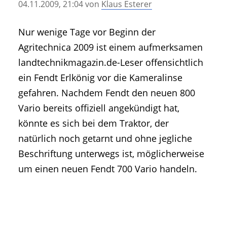
04.11.2009, 21:04
von
Klaus Esterer
• Geschichte und Geschichten
• Messen und Veranstaltungen
Nur wenige Tage vor Beginn der
• Mitteilung der Redaktion
Agritechnica 2009 ist einem aufmerksamen
• Agritechnica Neuheiten Archiv
landtechnikmagazin.de-Leser offensichtlich
• Artikel nach Hersteller/Marke
ein Fendt Erlkönig vor die Kameralinse
gefahren. Nachdem Fendt den neuen 800
Vario bereits offiziell angekündigt hat,
könnte es sich bei dem Traktor, der
natürlich noch getarnt und ohne jegliche
Beschriftung unterwegs ist, möglicherweise
um einen neuen Fendt 700 Vario handeln.